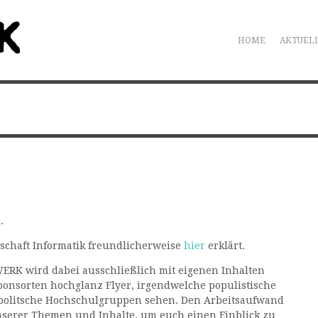
HOME
AKTUEL
.
hschaft Informatik freundlicherweise
hier
erklärt.
RK wird dabei ausschließlich mit eigenen Inhalten
onsorten hochglanz Flyer, irgendwelche populistische
politsche Hochschulgruppen sehen. Den Arbeitsaufwand
unserer Themen und Inhalte, um euch einen Einblick zu