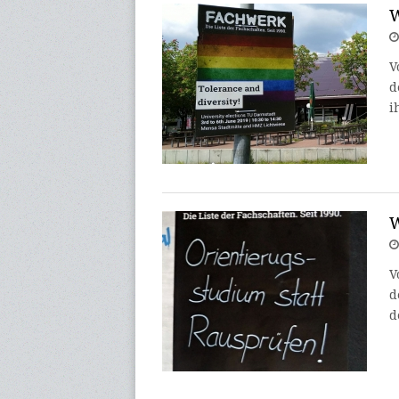
V
d
i
V
d
d