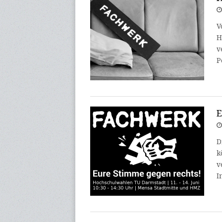
V
H
v
P
E
D
k
v
I