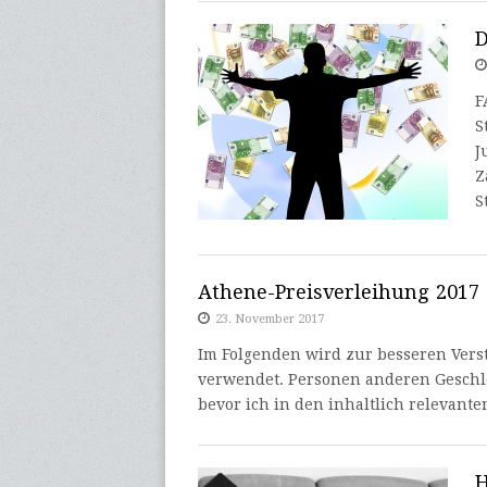
D
F
S
J
Z
S
Athene-Preisverleihung 2017 
23. November 2017
Im Folgenden wird zur besseren Verst
verwendet. Personen anderen Geschl
bevor ich in den inhaltlich relevante
H