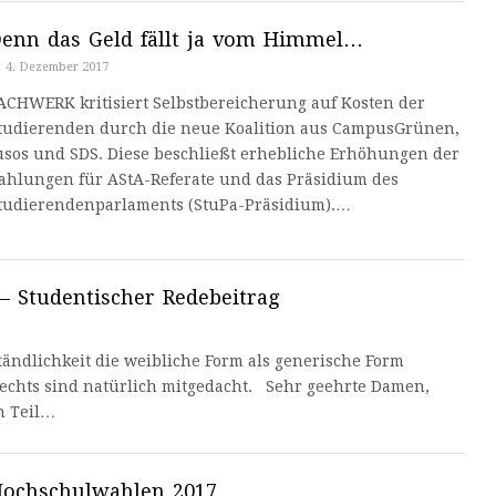
enn das Geld fällt ja vom Himmel…
4. Dezember 2017
ACHWERK kritisiert Selbstbereicherung auf Kosten der
tudierenden durch die neue Koalition aus CampusGrünen,
usos und SDS. Diese beschließt erhebliche Erhöhungen der
ahlungen für AStA-Referate und das Präsidium des
tudierendenparlaments (StuPa-Präsidium).…
– Studentischer Redebeitrag
ändlichkeit die weibliche Form als generische Form
echts sind natürlich mitgedacht. Sehr geehrte Damen,
n Teil…
ochschulwahlen 2017