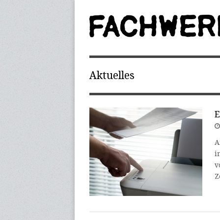
Aktuelles
E
A
i
v
Z