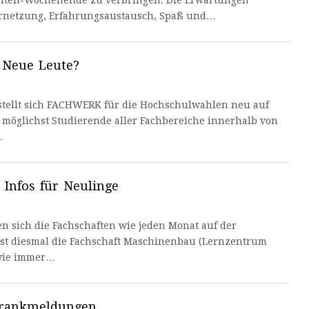
haften-Wochenende zu verbringen. Die Erwartungen
Vernetzung, Erfahrungsaustausch, Spaß und…
 Neue Leute?
 stellt sich FACHWERK für die Hochschulwahlen neu auf
, möglichst Studierende aller Fachbereiche innerhalb von
…
 Infos für Neulinge
en sich die Fachschaften wie jeden Monat auf der
ist diesmal die Fachschaft Maschinenbau (Lernzentrum
wie immer…
Krankmeldungen