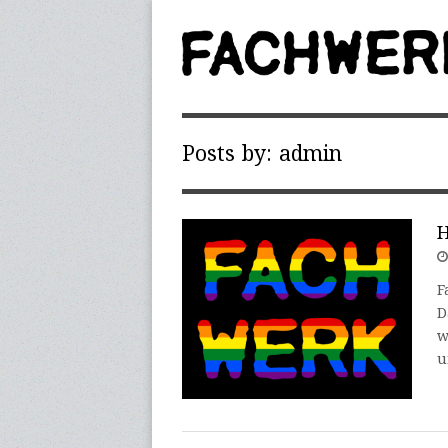
Posts by: admin
H
F
D
w
u